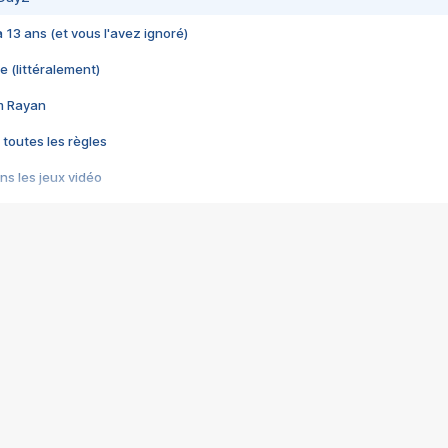
 a 13 ans (et vous l'avez ignoré)
e (littéralement)
im Rayan
 toutes les règles
s les jeux vidéo
us choquant de Rockstar ? - Le scandale BULLY
e plus moche de Steam
du RÊVE tourne au CAUCHEMAR
pendant 8 heures
it… à tort
umiliés par un jeu vidéo
ire - Final Fantasy 8